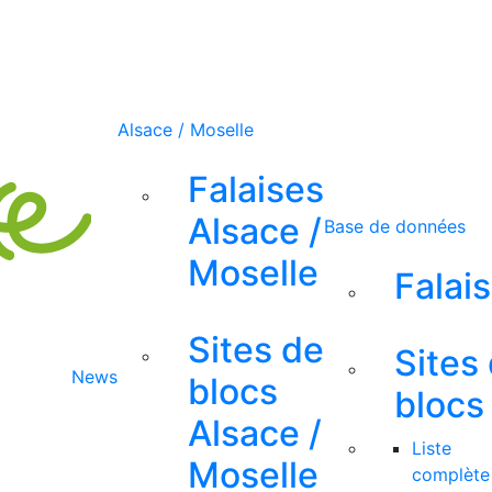
Alsace / Moselle
Falaises
Alsace /
Base de données
Moselle
Falai
Sites de
Sites
News
blocs
blocs
Alsace /
Liste
Moselle
complète