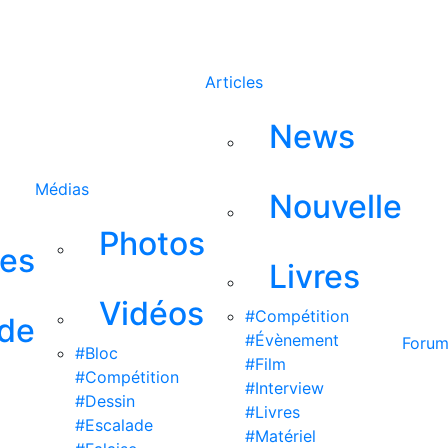
Rechercher
Articles
News
Médias
Nouvelle
Photos
ses
Livres
Vidéos
#Compétition
 de
#Évènement
Foru
#Bloc
#Film
#Compétition
#Interview
#Dessin
#Livres
#Escalade
#Matériel