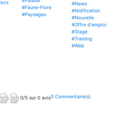
#Falaise
locs
#News
#Faune-Flore
#Nidification
#Paysages
#Nouvelle
#Offre d'emploi
#Stage
#Training
#Web
0 Commentaire(s)
0/5 sur 0 avis