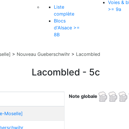
Voies & b
Liste
>= 9a
complète
Blocs
d'Alsace >=
8B
elle]
>
Nouveau Gueberschwihr
>
Lacombled
Lacombled - 5c
Note globale
e-Moselle]
berschwihr