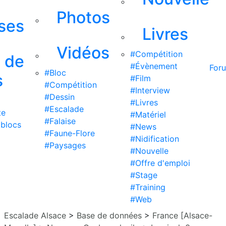
Photos
ises
Livres
Vidéos
#Compétition
s de
#Évènement
For
#Bloc
s
#Film
#Compétition
#Interview
#Dessin
#Livres
#Escalade
te
#Matériel
#Falaise
 blocs
#News
#Faune-Flore
#Nidification
#Paysages
#Nouvelle
#Offre d'emploi
#Stage
#Training
#Web
Escalade Alsace
>
Base de données
>
France [Alsace-