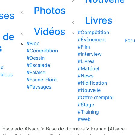
Photos
ises
Livres
Vidéos
#Compétition
s de
#Évènement
For
#Bloc
s
#Film
#Compétition
#Interview
#Dessin
#Livres
#Escalade
te
#Matériel
#Falaise
 blocs
#News
#Faune-Flore
#Nidification
#Paysages
#Nouvelle
#Offre d'emploi
#Stage
#Training
#Web
Escalade Alsace
>
Base de données
>
France [Alsace-