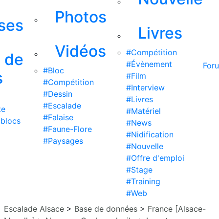
Photos
ises
Livres
Vidéos
#Compétition
s de
#Évènement
For
#Bloc
s
#Film
#Compétition
#Interview
#Dessin
#Livres
#Escalade
te
#Matériel
#Falaise
 blocs
#News
#Faune-Flore
#Nidification
#Paysages
#Nouvelle
#Offre d'emploi
#Stage
#Training
#Web
Escalade Alsace
>
Base de données
>
France [Alsace-