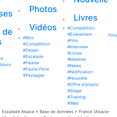
Photos
ises
Livres
Vidéos
#Compétition
s de
#Évènement
For
#Bloc
s
#Film
#Compétition
#Interview
#Dessin
#Livres
#Escalade
te
#Matériel
#Falaise
 blocs
#News
#Faune-Flore
#Nidification
#Paysages
#Nouvelle
#Offre d'emploi
#Stage
#Training
#Web
Escalade Alsace
>
Base de données
>
France [Alsace-