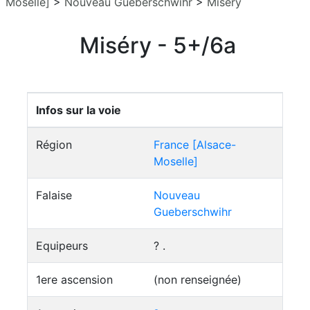
Moselle]
>
Nouveau Gueberschwihr
>
Miséry
Miséry - 5+/6a
Infos sur la voie
Région
France [Alsace-
Moselle]
Falaise
Nouveau
Gueberschwihr
Equipeurs
? .
1ere ascension
(non renseignée)