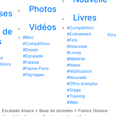
Photos
ises
Livres
Vidéos
#Compétition
s de
#Évènement
For
#Bloc
s
#Film
#Compétition
#Interview
#Dessin
#Livres
#Escalade
te
#Matériel
#Falaise
 blocs
#News
#Faune-Flore
#Nidification
#Paysages
#Nouvelle
#Offre d'emploi
#Stage
#Training
#Web
Escalade Alsace
>
Base de données
>
France [Alsace-