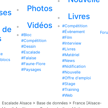
Photos
ises
Livres
Vidéos
#Compétition
s de
#Évènement
For
#Bloc
s
#Film
#Compétition
#Interview
#Dessin
#Livres
#Escalade
te
#Matériel
#Falaise
 blocs
#News
#Faune-Flore
#Nidification
#Paysages
#Nouvelle
#Offre d'emploi
#Stage
#Training
#Web
Escalade Alsace
>
Base de données
>
France [Alsace-