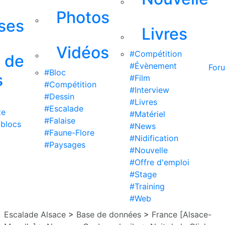
Photos
ises
Livres
Vidéos
#Compétition
s de
#Évènement
For
#Bloc
s
#Film
#Compétition
#Interview
#Dessin
#Livres
#Escalade
te
#Matériel
#Falaise
 blocs
#News
#Faune-Flore
#Nidification
#Paysages
#Nouvelle
#Offre d'emploi
#Stage
#Training
#Web
Escalade Alsace
>
Base de données
>
France [Alsace-