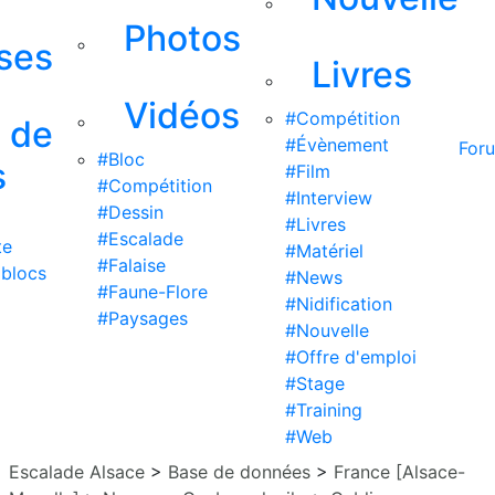
Photos
ises
Livres
Vidéos
#Compétition
s de
#Évènement
For
#Bloc
s
#Film
#Compétition
#Interview
#Dessin
#Livres
#Escalade
te
#Matériel
#Falaise
 blocs
#News
#Faune-Flore
#Nidification
#Paysages
#Nouvelle
#Offre d'emploi
#Stage
#Training
#Web
Escalade Alsace
>
Base de données
>
France [Alsace-