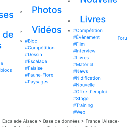
Photos
ises
Livres
Vidéos
#Compétition
s de
#Évènement
For
#Bloc
s
#Film
#Compétition
#Interview
#Dessin
#Livres
#Escalade
te
#Matériel
#Falaise
 blocs
#News
#Faune-Flore
#Nidification
#Paysages
#Nouvelle
#Offre d'emploi
#Stage
#Training
#Web
Escalade Alsace
>
Base de données
>
France [Alsace-