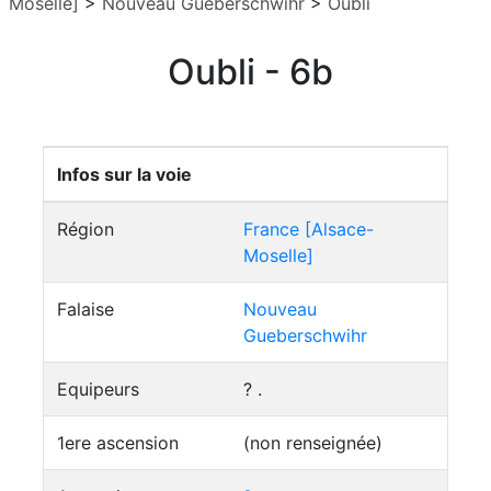
Moselle]
>
Nouveau Gueberschwihr
>
Oubli
Oubli - 6b
Infos sur la voie
Région
France [Alsace-
Moselle]
Falaise
Nouveau
Gueberschwihr
Equipeurs
? .
1ere ascension
(non renseignée)