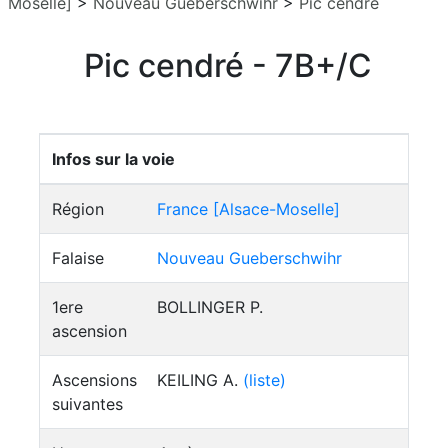
Moselle]
>
Nouveau Gueberschwihr
>
Pic cendré
Pic cendré - 7B+/C
Infos sur la voie
Région
France [Alsace-Moselle]
Falaise
Nouveau Gueberschwihr
1ere
BOLLINGER P.
ascension
Ascensions
KEILING A.
(liste)
suivantes