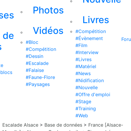
Photos
ises
Livres
Vidéos
#Compétition
s de
#Évènement
For
#Bloc
s
#Film
#Compétition
#Interview
#Dessin
#Livres
#Escalade
te
#Matériel
#Falaise
 blocs
#News
#Faune-Flore
#Nidification
#Paysages
#Nouvelle
#Offre d'emploi
#Stage
#Training
#Web
Escalade Alsace
>
Base de données
>
France [Alsace-