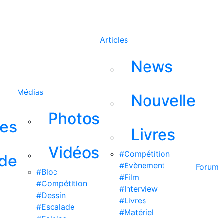
Rechercher
Articles
News
Médias
Nouvelle
Photos
ses
Livres
Vidéos
#Compétition
 de
#Évènement
Foru
#Bloc
#Film
#Compétition
#Interview
#Dessin
#Livres
#Escalade
#Matériel