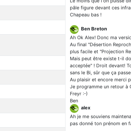
Le moins que l'on puisse di
pâle figure devant ces infra
Chapeau bas !
Ben Breton
Ah Ok Alex! Donc ma version
Au final "Désertion Reproch
plus facile et "Projection 
Mais peut être existe t-il d
acceptée" ! Droit devant! To
sans le Bi, sûr que ça passe
Au plaisir et encore merci p
Je programme un retour à Gu
Freyr :-)
Ben
alex
Ah je me souviens maintenan
pas donné ton prénom en fa