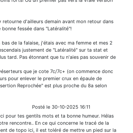
oins forts! Ou un premier pas vers la vraie version
J'y retourne d'ailleurs demain avant mon retour dans
 bonne fessée dans "Latéralité"!
en bas de la falaise, j'étais avec ma femme et mes 2
scendais justement de "Latéralité" sur ta stat et
us tard. Pas étonnant que tu n'aies pas souvenir de
 Déserteurs que je cote 7c/7c+ (on commence donc
urs pour enlever le premier crux en épaule de
sertion Reprochée" est plus proche du 8a selon
Posté le 30-10-2025 16:11
ci pour tes gentils mots et ta bonne humeur. Hélas
tre rencontre.. En ce qui concerne le tracé de la
ent de topo ici, il est toléré de mettre un pied sur la