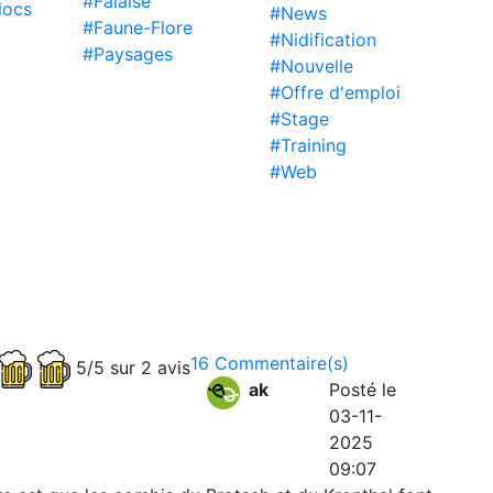
#Falaise
locs
#News
#Faune-Flore
#Nidification
#Paysages
#Nouvelle
#Offre d'emploi
#Stage
#Training
#Web
16 Commentaire(s)
5/5 sur 2 avis
ak
Posté le
03-11-
2025
09:07