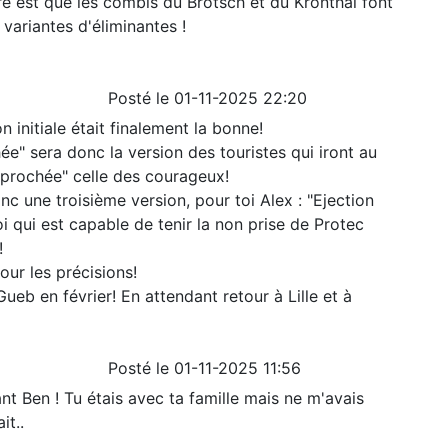
re est que les combis du Brotsch et du Kronthal font
 variantes d'éliminantes !
Posté le 01-11-2025 22:20
 initiale était finalement la bonne!
ée" sera donc la version des touristes qui iront au
Reprochée" celle des courageux!
onc une troisième version, pour toi Alex : "Ejection
i qui est capable de tenir la non prise de Protec
!
our les précisions!
eb en février! En attendant retour à Lille et à
Posté le 01-11-2025 11:56
t Ben ! Tu étais avec ta famille mais ne m'avais
it..