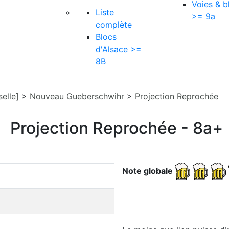
Voies & b
Liste
>= 9a
complète
Blocs
d'Alsace >=
8B
elle]
>
Nouveau Gueberschwihr
>
Projection Reprochée
Projection Reprochée - 8a+
Note globale