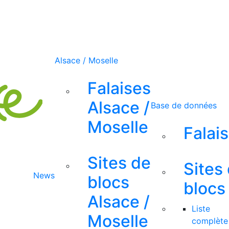
Alsace / Moselle
Falaises
Alsace /
Base de données
Moselle
Falai
Sites de
Sites
News
blocs
blocs
Alsace /
Liste
Moselle
complète