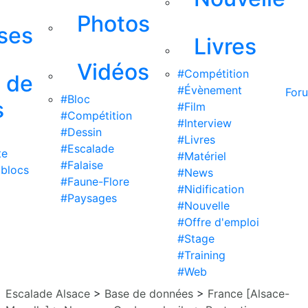
Photos
ises
Livres
Vidéos
#Compétition
s de
#Évènement
For
#Bloc
s
#Film
#Compétition
#Interview
#Dessin
#Livres
#Escalade
te
#Matériel
#Falaise
 blocs
#News
#Faune-Flore
#Nidification
#Paysages
#Nouvelle
#Offre d'emploi
#Stage
#Training
#Web
Escalade Alsace
>
Base de données
>
France [Alsace-