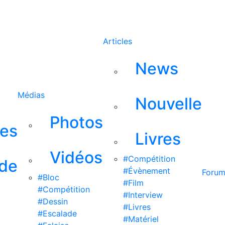
Rechercher
Articles
News
Médias
Nouvelle
Photos
ses
Livres
Vidéos
#Compétition
 de
#Évènement
Foru
#Bloc
#Film
#Compétition
#Interview
#Dessin
#Livres
#Escalade
#Matériel