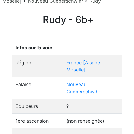
Moselle]
>
Nouveau Gueberschwihr
>
Rudy
Rudy - 6b+
Infos sur la voie
Région
France [Alsace-
Moselle]
Falaise
Nouveau
Gueberschwihr
Equipeurs
? .
1ere ascension
(non renseignée)