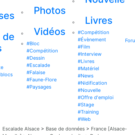
Photos
ises
Livres
Vidéos
#Compétition
s de
#Évènement
For
#Bloc
s
#Film
#Compétition
#Interview
#Dessin
#Livres
#Escalade
te
#Matériel
#Falaise
 blocs
#News
#Faune-Flore
#Nidification
#Paysages
#Nouvelle
#Offre d'emploi
#Stage
#Training
#Web
Escalade Alsace
>
Base de données
>
France [Alsace-