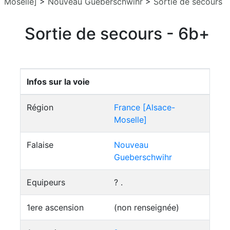
Moselle]
>
Nouveau Gueberschwihr
>
Sortie de secours
Sortie de secours - 6b+
Infos sur la voie
Région
France [Alsace-
Moselle]
Falaise
Nouveau
Gueberschwihr
Equipeurs
? .
1ere ascension
(non renseignée)