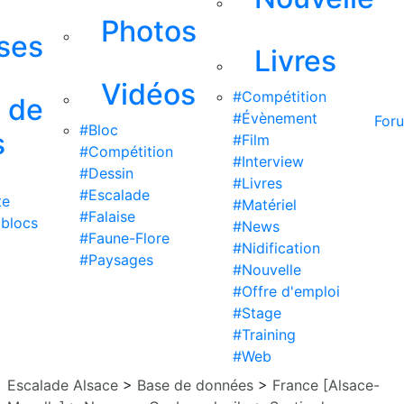
Photos
ises
Livres
Vidéos
#Compétition
s de
#Évènement
For
#Bloc
s
#Film
#Compétition
#Interview
#Dessin
#Livres
#Escalade
te
#Matériel
#Falaise
 blocs
#News
#Faune-Flore
#Nidification
#Paysages
#Nouvelle
#Offre d'emploi
#Stage
#Training
#Web
Escalade Alsace
>
Base de données
>
France [Alsace-