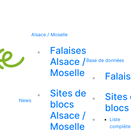
Alsace / Moselle
Falaises
Alsace /
Base de données
Moselle
Falai
Sites de
Sites
News
blocs
blocs
Alsace /
Liste
Moselle
complète