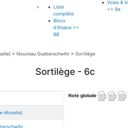
Voies & b
Liste
>= 9a
complète
Blocs
d'Alsace >=
8B
elle]
>
Nouveau Gueberschwihr
>
Sortilège
Sortilège - 6c
Note globale
e-Moselle]
berschwihr