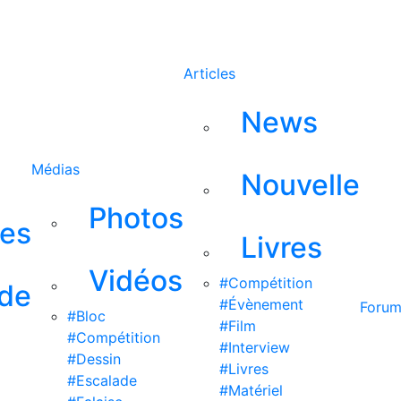
Rechercher
Articles
News
Médias
Nouvelle
Photos
ses
Livres
Vidéos
#Compétition
 de
#Évènement
Foru
#Bloc
#Film
#Compétition
#Interview
#Dessin
#Livres
#Escalade
#Matériel