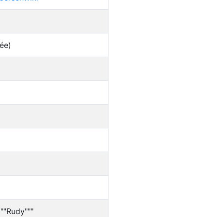
ée)
""Rudy"""