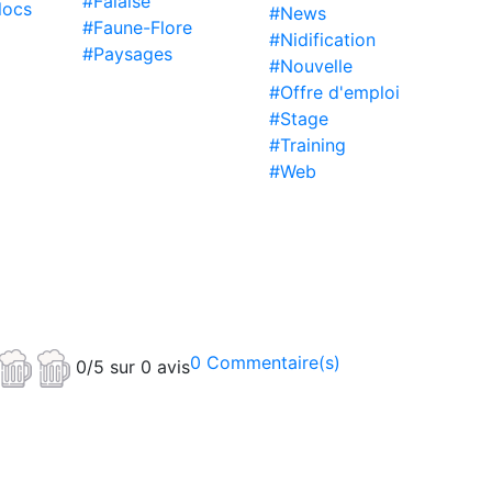
#Falaise
locs
#News
#Faune-Flore
#Nidification
#Paysages
#Nouvelle
#Offre d'emploi
#Stage
#Training
#Web
0 Commentaire(s)
0/5 sur 0 avis