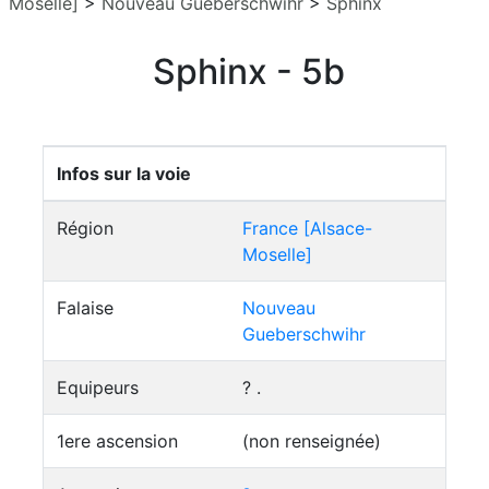
Moselle]
>
Nouveau Gueberschwihr
>
Sphinx
Sphinx - 5b
Infos sur la voie
Région
France [Alsace-
Moselle]
Falaise
Nouveau
Gueberschwihr
Equipeurs
? .
1ere ascension
(non renseignée)