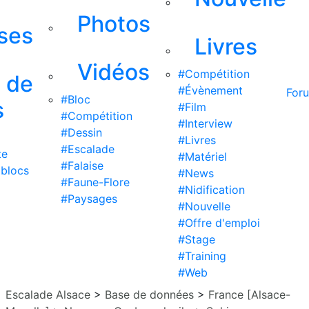
Photos
ises
Livres
Vidéos
#Compétition
s de
#Évènement
For
#Bloc
s
#Film
#Compétition
#Interview
#Dessin
#Livres
#Escalade
te
#Matériel
#Falaise
 blocs
#News
#Faune-Flore
#Nidification
#Paysages
#Nouvelle
#Offre d'emploi
#Stage
#Training
#Web
Escalade Alsace
>
Base de données
>
France [Alsace-