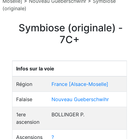
Moselle]
>
Nouveau Gueberschwihr
>
Symbiose
(originale)
Symbiose (originale) -
7C+
Infos sur la voie
Région
France [Alsace-Moselle]
Falaise
Nouveau Gueberschwihr
1ere
BOLLINGER P.
ascension
Ascensions
?