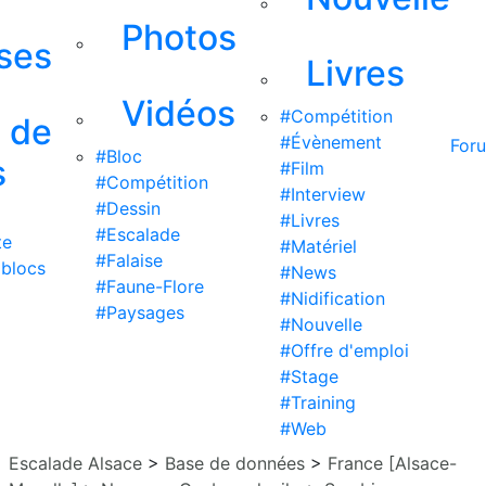
Photos
ises
Livres
Vidéos
#Compétition
s de
#Évènement
For
#Bloc
s
#Film
#Compétition
#Interview
#Dessin
#Livres
#Escalade
te
#Matériel
#Falaise
 blocs
#News
#Faune-Flore
#Nidification
#Paysages
#Nouvelle
#Offre d'emploi
#Stage
#Training
#Web
Escalade Alsace
>
Base de données
>
France [Alsace-