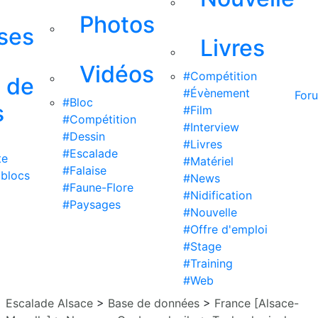
Photos
ises
Livres
Vidéos
#Compétition
s de
#Évènement
For
#Bloc
s
#Film
#Compétition
#Interview
#Dessin
#Livres
#Escalade
te
#Matériel
#Falaise
 blocs
#News
#Faune-Flore
#Nidification
#Paysages
#Nouvelle
#Offre d'emploi
#Stage
#Training
#Web
Escalade Alsace
>
Base de données
>
France [Alsace-