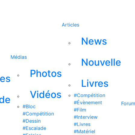
Rechercher
Articles
News
Médias
Nouvelle
Photos
ses
Livres
Vidéos
#Compétition
 de
#Évènement
Foru
#Bloc
#Film
#Compétition
#Interview
#Dessin
#Livres
#Escalade
#Matériel