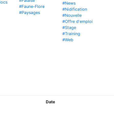
#Falaise
locs
#News
#Faune-Flore
#Nidification
#Paysages
#Nouvelle
#Offre d'emploi
#Stage
#Training
#Web
Date