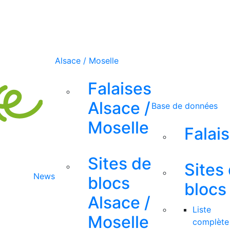
Alsace / Moselle
Falaises
Alsace /
Base de données
Moselle
Falai
Sites de
Sites
News
blocs
blocs
Alsace /
Liste
Moselle
complète