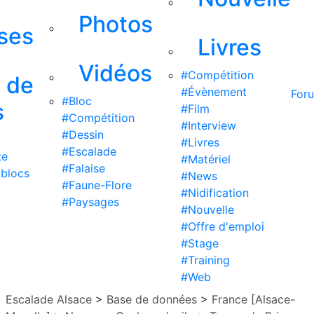
Photos
ises
Livres
Vidéos
#Compétition
s de
#Évènement
For
#Bloc
s
#Film
#Compétition
#Interview
#Dessin
#Livres
#Escalade
te
#Matériel
#Falaise
 blocs
#News
#Faune-Flore
#Nidification
#Paysages
#Nouvelle
#Offre d'emploi
#Stage
#Training
#Web
Escalade Alsace
>
Base de données
>
France [Alsace-