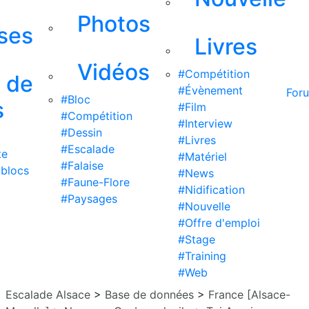
Photos
ises
Livres
Vidéos
#Compétition
s de
#Évènement
For
#Bloc
s
#Film
#Compétition
#Interview
#Dessin
#Livres
#Escalade
te
#Matériel
#Falaise
 blocs
#News
#Faune-Flore
#Nidification
#Paysages
#Nouvelle
#Offre d'emploi
#Stage
#Training
#Web
Escalade Alsace
>
Base de données
>
France [Alsace-