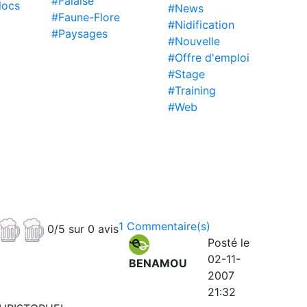
#Falaise
locs
#News
#Faune-Flore
#Nidification
#Paysages
#Nouvelle
#Offre d'emploi
#Stage
#Training
#Web
1 Commentaire(s)
0/5 sur 0 avis
Posté le
02-11-
BENAMOU
2007
21:32