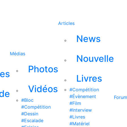
Rechercher
Articles
News
Médias
Nouvelle
Photos
ses
Livres
Vidéos
#Compétition
 de
#Évènement
Foru
#Bloc
#Film
#Compétition
#Interview
#Dessin
#Livres
#Escalade
#Matériel