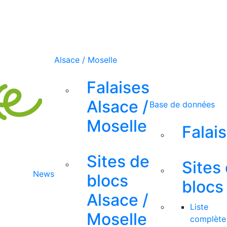
Alsace / Moselle
Falaises
Alsace /
Base de données
Moselle
Falai
Sites de
Sites
News
blocs
blocs
Alsace /
Liste
Moselle
complète