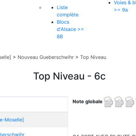
Voies & b
Liste
>= 9a
complète
Blocs
d'Alsace >=
8B
elle]
>
Nouveau Gueberschwihr
>
Top Niveau
Top Niveau - 6c
Note globale
e-Moselle]
berschwihr