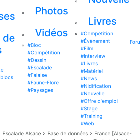
Photos
ises
Livres
Vidéos
#Compétition
s de
#Évènement
For
#Bloc
s
#Film
#Compétition
#Interview
#Dessin
#Livres
#Escalade
te
#Matériel
#Falaise
 blocs
#News
#Faune-Flore
#Nidification
#Paysages
#Nouvelle
#Offre d'emploi
#Stage
#Training
#Web
Escalade Alsace
>
Base de données
>
France [Alsace-