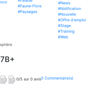
#Falaise
locs
#News
#Faune-Flore
#Nidification
#Paysages
#Nouvelle
#Offre d'emploi
#Stage
#Training
#Web
osphère
 7B+
0 Commentaire(s)
0/5 sur 0 avis