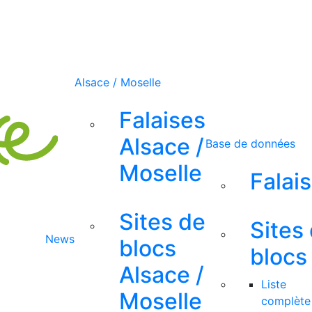
Alsace / Moselle
Falaises
Alsace /
Base de données
Moselle
Falai
Sites de
Sites
News
blocs
blocs
Alsace /
Liste
Moselle
complète