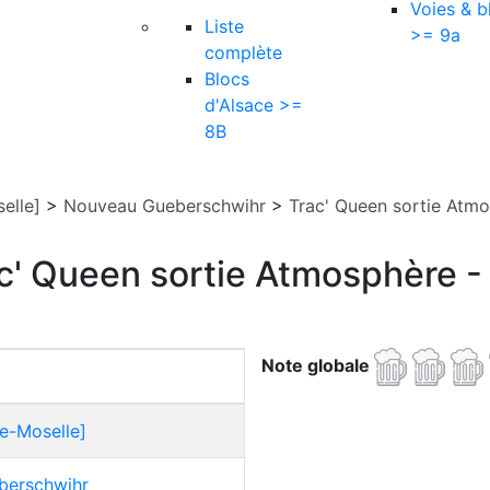
Voies & b
Liste
>= 9a
complète
Blocs
d'Alsace >=
8B
elle]
>
Nouveau Gueberschwihr
>
Trac' Queen sortie Atm
c' Queen sortie Atmosphère -
Note globale
e-Moselle]
berschwihr