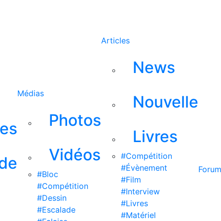
Rechercher
Articles
News
Médias
Nouvelle
Photos
ses
Livres
Vidéos
#Compétition
 de
#Évènement
Foru
#Bloc
#Film
#Compétition
#Interview
#Dessin
#Livres
#Escalade
#Matériel