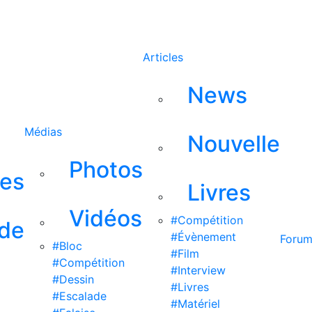
Rechercher
Articles
News
Médias
Nouvelle
Photos
ses
Livres
Vidéos
#Compétition
 de
#Évènement
Foru
#Bloc
#Film
#Compétition
#Interview
#Dessin
#Livres
#Escalade
#Matériel