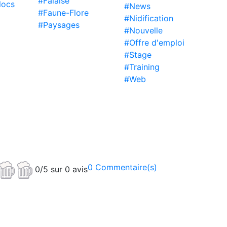
#Falaise
locs
#News
#Faune-Flore
#Nidification
#Paysages
#Nouvelle
#Offre d'emploi
#Stage
#Training
#Web
0 Commentaire(s)
0/5 sur 0 avis