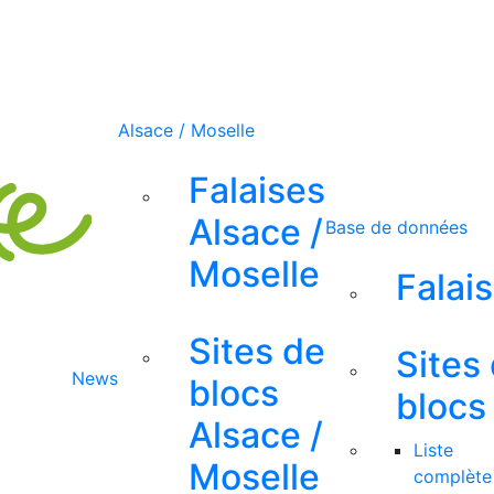
Alsace / Moselle
Falaises
Alsace /
Base de données
Moselle
Falai
Sites de
Sites
News
blocs
blocs
Alsace /
Liste
Moselle
complète