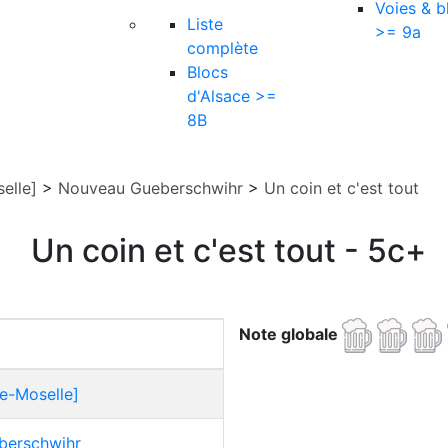
Voies & b
Liste
>= 9a
complète
Blocs
d'Alsace >=
8B
elle]
>
Nouveau Gueberschwihr
>
Un coin et c'est tout
Un coin et c'est tout - 5c+
Note globale
e-Moselle]
berschwihr