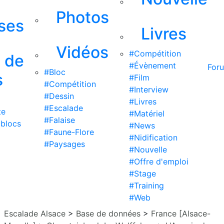
Photos
ises
Livres
Vidéos
#Compétition
s de
#Évènement
For
#Bloc
s
#Film
#Compétition
#Interview
#Dessin
#Livres
#Escalade
te
#Matériel
#Falaise
 blocs
#News
#Faune-Flore
#Nidification
#Paysages
#Nouvelle
#Offre d'emploi
#Stage
#Training
#Web
Escalade Alsace
>
Base de données
>
France [Alsace-