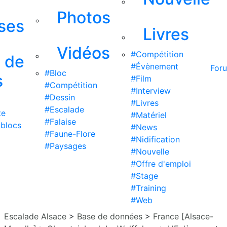
Photos
ises
Livres
Vidéos
#Compétition
s de
#Évènement
For
#Bloc
s
#Film
#Compétition
#Interview
#Dessin
#Livres
#Escalade
te
#Matériel
#Falaise
 blocs
#News
#Faune-Flore
#Nidification
#Paysages
#Nouvelle
#Offre d'emploi
#Stage
#Training
#Web
Escalade Alsace
>
Base de données
>
France [Alsace-