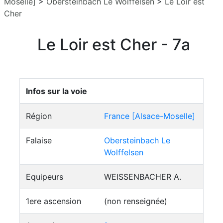
Moselle]
>
Obersteinbach Le Wolffelsen
>
Le Loir est
Cher
Le Loir est Cher - 7a
Infos sur la voie
Région
France [Alsace-Moselle]
Falaise
Obersteinbach Le
Wolffelsen
Equipeurs
WEISSENBACHER A.
1ere ascension
(non renseignée)