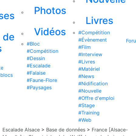
Photos
ises
Livres
Vidéos
#Compétition
s de
#Évènement
For
#Bloc
s
#Film
#Compétition
#Interview
#Dessin
#Livres
#Escalade
te
#Matériel
#Falaise
 blocs
#News
#Faune-Flore
#Nidification
#Paysages
#Nouvelle
#Offre d'emploi
#Stage
#Training
#Web
Escalade Alsace
>
Base de données
>
France [Alsace-