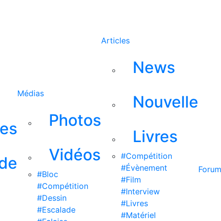
Rechercher
Articles
News
Médias
Nouvelle
Photos
ses
Livres
Vidéos
#Compétition
 de
#Évènement
Foru
#Bloc
#Film
#Compétition
#Interview
#Dessin
#Livres
#Escalade
#Matériel