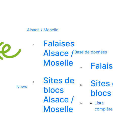
Alsace / Moselle
Falaises
Alsace /
Base de données
Moselle
Falai
Sites de
Sites
News
blocs
blocs
Alsace /
Liste
Moselle
complète