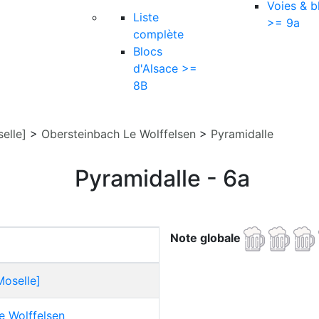
Voies & b
Liste
>= 9a
complète
Blocs
d'Alsace >=
8B
elle]
>
Obersteinbach Le Wolffelsen
>
Pyramidalle
Pyramidalle - 6a
Note globale
Moselle]
e Wolffelsen