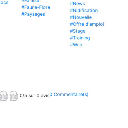
#Falaise
locs
#News
#Faune-Flore
#Nidification
#Paysages
#Nouvelle
#Offre d'emploi
#Stage
#Training
#Web
0 Commentaire(s)
0/5 sur 0 avis