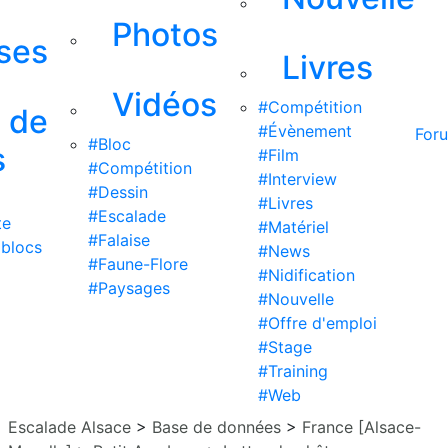
Photos
ises
Livres
Vidéos
#Compétition
s de
#Évènement
For
#Bloc
s
#Film
#Compétition
#Interview
#Dessin
#Livres
#Escalade
te
#Matériel
#Falaise
 blocs
#News
#Faune-Flore
#Nidification
#Paysages
#Nouvelle
#Offre d'emploi
#Stage
#Training
#Web
Escalade Alsace
>
Base de données
>
France [Alsace-