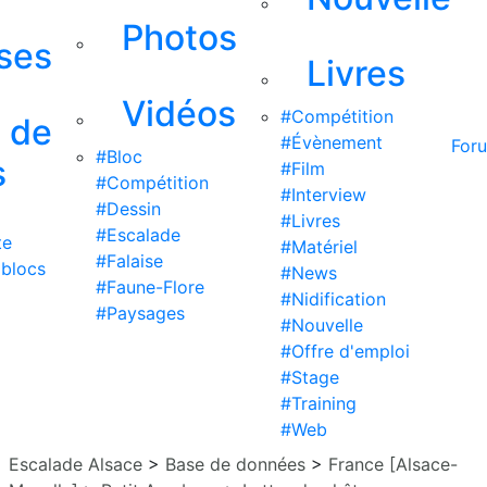
Photos
ises
Livres
Vidéos
#Compétition
s de
#Évènement
For
#Bloc
s
#Film
#Compétition
#Interview
#Dessin
#Livres
#Escalade
te
#Matériel
#Falaise
 blocs
#News
#Faune-Flore
#Nidification
#Paysages
#Nouvelle
#Offre d'emploi
#Stage
#Training
#Web
Escalade Alsace
>
Base de données
>
France [Alsace-