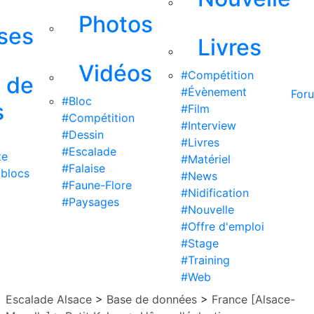
Photos
ises
Livres
Vidéos
#Compétition
s de
#Évènement
For
#Bloc
s
#Film
#Compétition
#Interview
#Dessin
#Livres
#Escalade
te
#Matériel
#Falaise
 blocs
#News
#Faune-Flore
#Nidification
#Paysages
#Nouvelle
#Offre d'emploi
#Stage
#Training
#Web
Escalade Alsace
>
Base de données
>
France [Alsace-