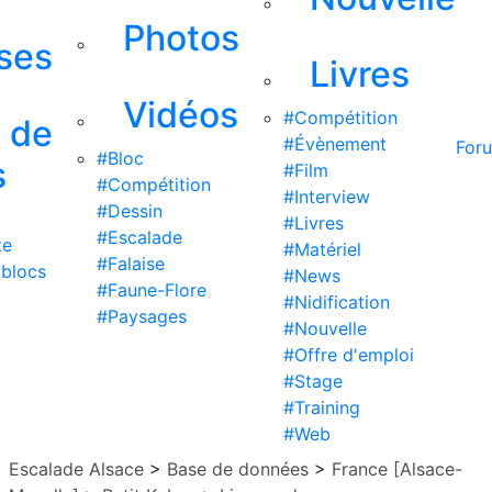
Photos
ises
Livres
Vidéos
#Compétition
s de
#Évènement
For
#Bloc
s
#Film
#Compétition
#Interview
#Dessin
#Livres
#Escalade
te
#Matériel
#Falaise
 blocs
#News
#Faune-Flore
#Nidification
#Paysages
#Nouvelle
#Offre d'emploi
#Stage
#Training
#Web
Escalade Alsace
>
Base de données
>
France [Alsace-