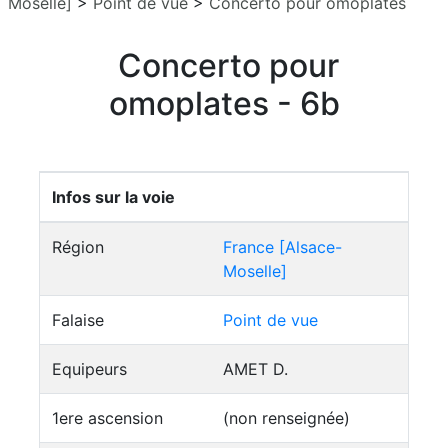
Moselle]
>
Point de vue
>
Concerto pour omoplates
Concerto pour
omoplates - 6b
Infos sur la voie
Région
France [Alsace-
Moselle]
Falaise
Point de vue
Equipeurs
AMET D.
1ere ascension
(non renseignée)