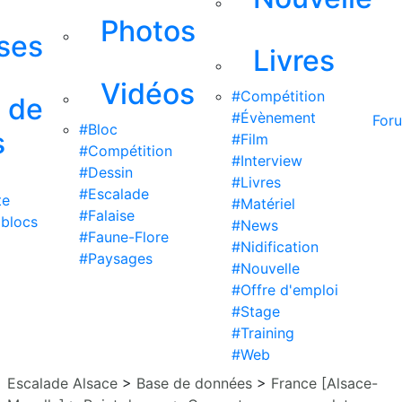
Photos
ises
Livres
Vidéos
#Compétition
s de
#Évènement
For
#Bloc
s
#Film
#Compétition
#Interview
#Dessin
#Livres
#Escalade
te
#Matériel
#Falaise
 blocs
#News
#Faune-Flore
#Nidification
#Paysages
#Nouvelle
#Offre d'emploi
#Stage
#Training
#Web
Escalade Alsace
>
Base de données
>
France [Alsace-