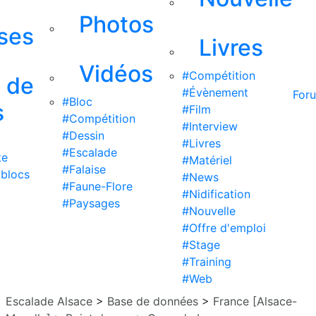
Photos
ises
Livres
Vidéos
#Compétition
s de
#Évènement
For
#Bloc
s
#Film
#Compétition
#Interview
#Dessin
#Livres
#Escalade
te
#Matériel
#Falaise
 blocs
#News
#Faune-Flore
#Nidification
#Paysages
#Nouvelle
#Offre d'emploi
#Stage
#Training
#Web
Escalade Alsace
>
Base de données
>
France [Alsace-