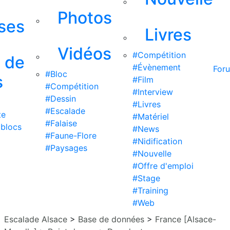
Photos
ises
Livres
Vidéos
#Compétition
s de
#Évènement
For
#Bloc
s
#Film
#Compétition
#Interview
#Dessin
#Livres
#Escalade
te
#Matériel
#Falaise
 blocs
#News
#Faune-Flore
#Nidification
#Paysages
#Nouvelle
#Offre d'emploi
#Stage
#Training
#Web
Escalade Alsace
>
Base de données
>
France [Alsace-