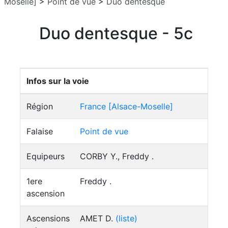
Moselle]
>
Point de vue
>
Duo dentesque
Duo dentesque - 5c
Infos sur la voie
Région
France [Alsace-Moselle]
Falaise
Point de vue
Equipeurs
CORBY Y., Freddy .
1ere
Freddy .
ascension
Ascensions
AMET D.
(liste)