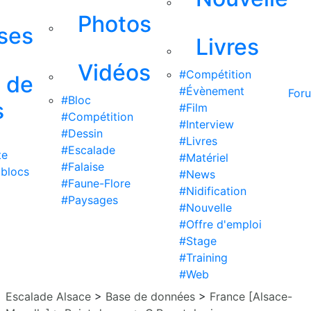
Photos
ises
Livres
Vidéos
#Compétition
s de
#Évènement
For
#Bloc
s
#Film
#Compétition
#Interview
#Dessin
#Livres
#Escalade
te
#Matériel
#Falaise
 blocs
#News
#Faune-Flore
#Nidification
#Paysages
#Nouvelle
#Offre d'emploi
#Stage
#Training
#Web
Escalade Alsace
>
Base de données
>
France [Alsace-