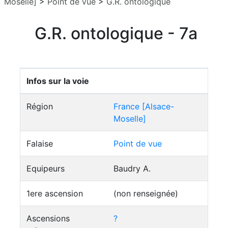
Moselle]
>
Point de vue
>
G.R. ontologique
G.R. ontologique - 7a
Infos sur la voie
Région
France [Alsace-
Moselle]
Falaise
Point de vue
Equipeurs
Baudry A.
1ere ascension
(non renseignée)
Ascensions
?