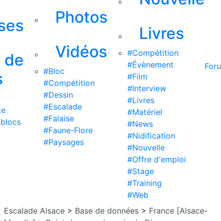
Photos
ises
Livres
Vidéos
#Compétition
s de
#Évènement
For
#Bloc
s
#Film
#Compétition
#Interview
#Dessin
#Livres
#Escalade
te
#Matériel
#Falaise
 blocs
#News
#Faune-Flore
#Nidification
#Paysages
#Nouvelle
#Offre d'emploi
#Stage
#Training
#Web
Escalade Alsace
>
Base de données
>
France [Alsace-