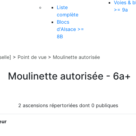
Voies & b
Liste
>= 9a
complète
Blocs
d'Alsace >=
8B
elle]
>
Point de vue
>
Moulinette autorisée
Moulinette autorisée - 6a+
2 ascensions répertoriées dont 0 publiques
eur