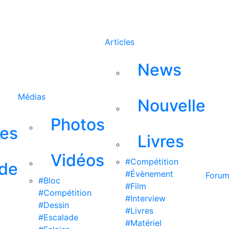
Rechercher
Articles
News
Médias
Nouvelle
Photos
ses
Livres
Vidéos
#Compétition
 de
#Évènement
Foru
#Bloc
#Film
#Compétition
#Interview
#Dessin
#Livres
#Escalade
#Matériel