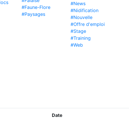
#Falaise
locs
#News
#Faune-Flore
#Nidification
#Paysages
#Nouvelle
#Offre d'emploi
#Stage
#Training
#Web
Date