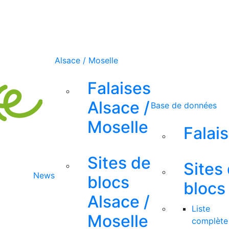
Alsace / Moselle
Falaises
Alsace /
Base de données
Moselle
Falai
Sites de
Sites
News
blocs
blocs
Alsace /
Liste
Moselle
complète