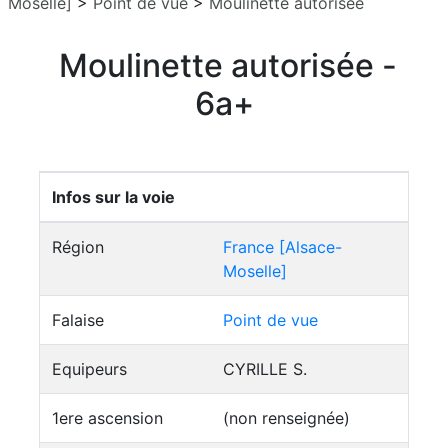
Moselle]
>
Point de vue
>
Moulinette autorisée
Moulinette autorisée -
6a+
Infos sur la voie
Région
France [Alsace-
Moselle]
Falaise
Point de vue
Equipeurs
CYRILLE S.
1ere ascension
(non renseignée)