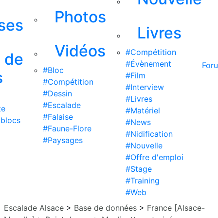
Photos
ises
Livres
Vidéos
#Compétition
s de
#Évènement
For
#Bloc
s
#Film
#Compétition
#Interview
#Dessin
#Livres
#Escalade
te
#Matériel
#Falaise
 blocs
#News
#Faune-Flore
#Nidification
#Paysages
#Nouvelle
#Offre d'emploi
#Stage
#Training
#Web
Escalade Alsace
>
Base de données
>
France [Alsace-