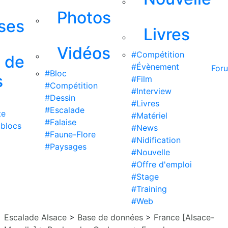
Photos
ises
Livres
Vidéos
#Compétition
s de
#Évènement
For
#Bloc
s
#Film
#Compétition
#Interview
#Dessin
#Livres
#Escalade
te
#Matériel
#Falaise
 blocs
#News
#Faune-Flore
#Nidification
#Paysages
#Nouvelle
#Offre d'emploi
#Stage
#Training
#Web
Escalade Alsace
>
Base de données
>
France [Alsace-