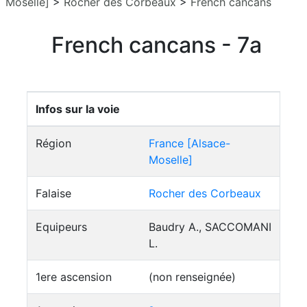
Moselle]
>
Rocher des Corbeaux
>
French cancans
French cancans - 7a
Infos sur la voie
Région
France [Alsace-
Moselle]
Falaise
Rocher des Corbeaux
Equipeurs
Baudry A., SACCOMANI
L.
1ere ascension
(non renseignée)