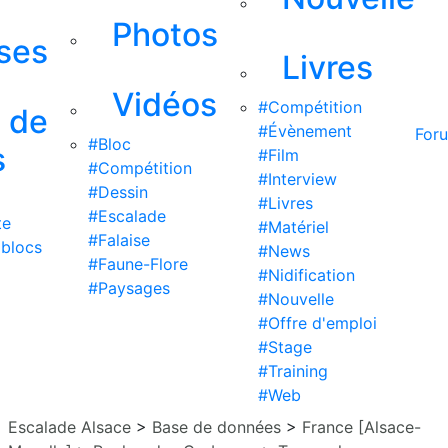
Photos
ises
Livres
Vidéos
#Compétition
s de
#Évènement
For
#Bloc
s
#Film
#Compétition
#Interview
#Dessin
#Livres
#Escalade
te
#Matériel
#Falaise
 blocs
#News
#Faune-Flore
#Nidification
#Paysages
#Nouvelle
#Offre d'emploi
#Stage
#Training
#Web
Escalade Alsace
>
Base de données
>
France [Alsace-