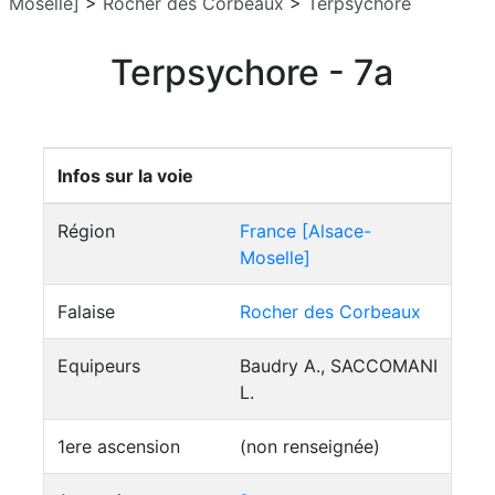
Moselle]
>
Rocher des Corbeaux
>
Terpsychore
Terpsychore - 7a
Infos sur la voie
Région
France [Alsace-
Moselle]
Falaise
Rocher des Corbeaux
Equipeurs
Baudry A., SACCOMANI
L.
1ere ascension
(non renseignée)