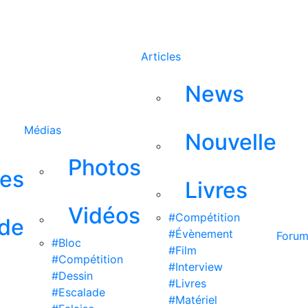
Rechercher
Articles
News
Médias
Nouvelle
Photos
ses
Livres
Vidéos
#Compétition
 de
#Évènement
Foru
#Bloc
#Film
#Compétition
#Interview
#Dessin
#Livres
#Escalade
#Matériel