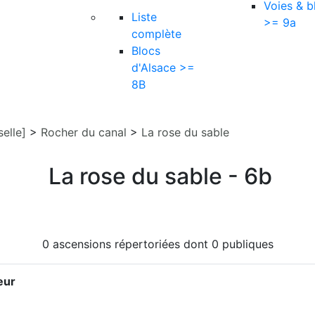
Voies & b
Liste
>= 9a
complète
Blocs
d'Alsace >=
8B
elle]
>
Rocher du canal
>
La rose du sable
La rose du sable - 6b
0 ascensions répertoriées dont 0 publiques
eur