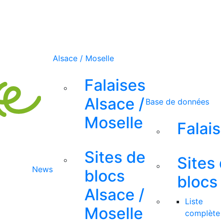
Alsace / Moselle
Falaises
Alsace /
Base de données
Moselle
Falai
Sites de
Sites
News
blocs
blocs
Alsace /
Liste
Moselle
complète