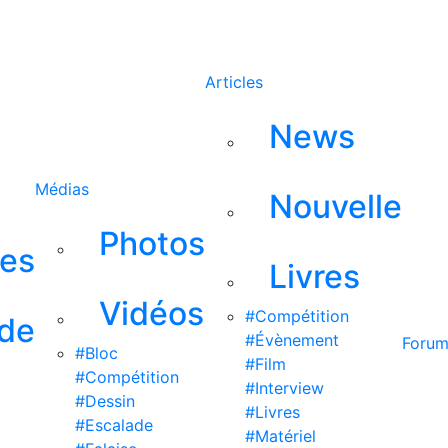
Rechercher
Articles
News
Médias
Nouvelle
Photos
ses
Livres
Vidéos
#Compétition
 de
#Évènement
Foru
#Bloc
#Film
#Compétition
#Interview
#Dessin
#Livres
#Escalade
#Matériel