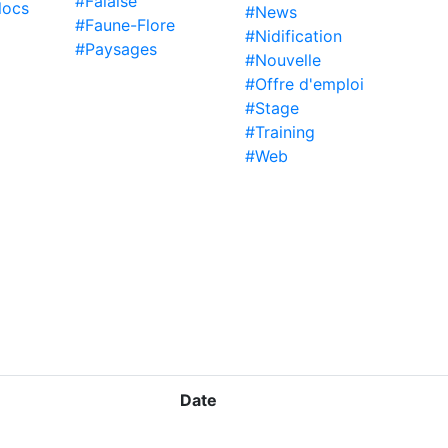
#Falaise
locs
#News
#Faune-Flore
#Nidification
#Paysages
#Nouvelle
#Offre d'emploi
#Stage
#Training
#Web
Date