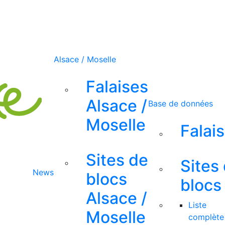
Alsace / Moselle
Falaises
Alsace /
Base de données
Moselle
Falai
Sites de
Sites
News
blocs
blocs
Alsace /
Liste
Moselle
complète