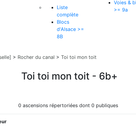
Voies & b
Liste
>= 9a
complète
Blocs
d'Alsace >=
8B
elle]
>
Rocher du canal
>
Toi toi mon toit
Toi toi mon toit - 6b+
0 ascensions répertoriées dont 0 publiques
eur