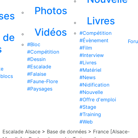
Photos
ises
Livres
Vidéos
#Compétition
s de
#Évènement
For
#Bloc
s
#Film
#Compétition
#Interview
#Dessin
#Livres
#Escalade
te
#Matériel
#Falaise
 blocs
#News
#Faune-Flore
#Nidification
#Paysages
#Nouvelle
#Offre d'emploi
#Stage
#Training
#Web
Escalade Alsace
>
Base de données
>
France [Alsace-