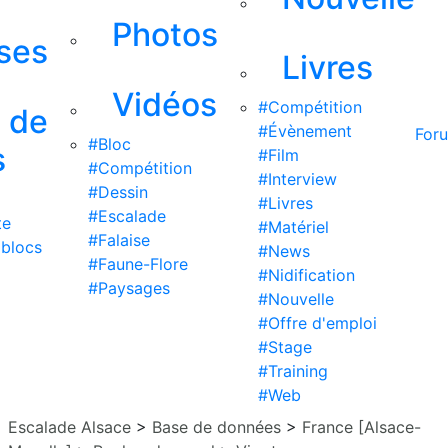
Photos
ises
Livres
Vidéos
#Compétition
s de
#Évènement
For
#Bloc
s
#Film
#Compétition
#Interview
#Dessin
#Livres
#Escalade
te
#Matériel
#Falaise
 blocs
#News
#Faune-Flore
#Nidification
#Paysages
#Nouvelle
#Offre d'emploi
#Stage
#Training
#Web
Escalade Alsace
>
Base de données
>
France [Alsace-