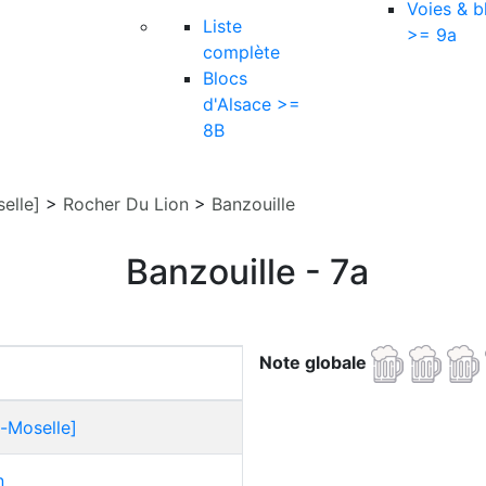
Voies & b
Liste
>= 9a
complète
Blocs
d'Alsace >=
8B
elle]
>
Rocher Du Lion
>
Banzouille
Banzouille - 7a
Note globale
-Moselle]
n