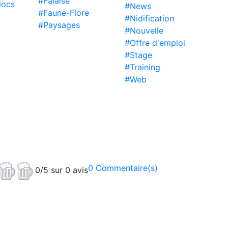
#Falaise
locs
#News
#Faune-Flore
#Nidification
#Paysages
#Nouvelle
#Offre d'emploi
#Stage
#Training
#Web
0 Commentaire(s)
0/5 sur 0 avis