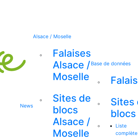
Alsace / Moselle
Falaises
Alsace /
Base de données
Moselle
Falai
Sites de
Sites
News
blocs
blocs
Alsace /
Liste
Moselle
complète