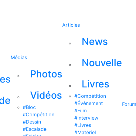
Rechercher
Articles
News
Médias
Nouvelle
Photos
ses
Livres
Vidéos
#Compétition
 de
#Évènement
Foru
#Bloc
#Film
#Compétition
#Interview
#Dessin
#Livres
#Escalade
#Matériel