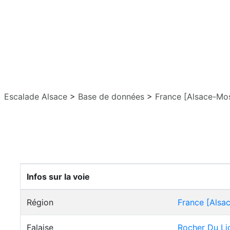
Escalade Alsace
>
Base de données
>
France [Alsace-Mos
Infos sur la voie
Région
France [Alsa
Falaise
Rocher Du Li