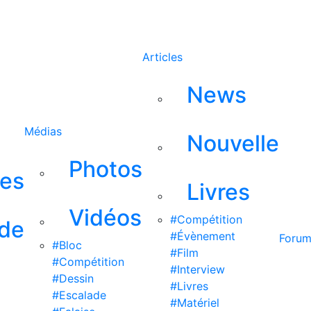
Rechercher
Articles
News
Médias
Nouvelle
Photos
ses
Livres
Vidéos
#Compétition
 de
#Évènement
Foru
#Bloc
#Film
#Compétition
#Interview
#Dessin
#Livres
#Escalade
#Matériel