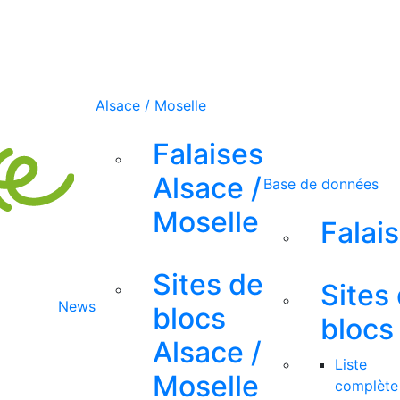
Alsace / Moselle
Falaises
Alsace /
Base de données
Moselle
Falai
Sites de
Sites
News
blocs
blocs
Alsace /
Liste
Moselle
complète