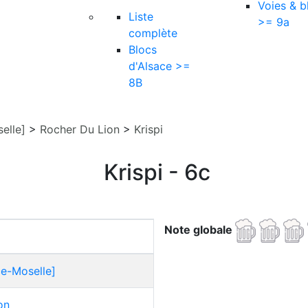
Voies & b
Liste
>= 9a
complète
Blocs
d'Alsace >=
8B
elle]
>
Rocher Du Lion
>
Krispi
Krispi - 6c
Note globale
ce-Moselle]
on