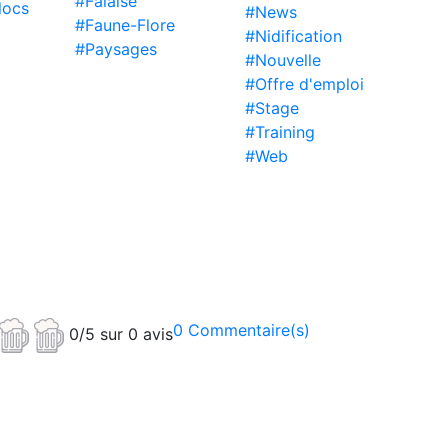
#Falaise
locs
#News
#Faune-Flore
#Nidification
#Paysages
#Nouvelle
#Offre d'emploi
#Stage
#Training
#Web
0 Commentaire(s)
0/5 sur 0 avis